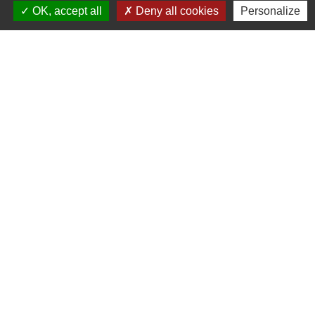
OK, accept all
Deny all cookies
Personalize
- La Directrice de l’établissement
Président : Monsieur François LEMERY
N'hésitez pas à visiter : 31 rue de Bagneaux - 77720
Mormant
Tel : 01.64.06.84.55
Le Projet d'établissement 2023 Pdf (Nov 2023)
Nouveau document ! Compte-rendu de la réunion du
02/04/2024
2024 CR réunion du 02-04-2024 Pdf
Les activités du mois de MAI 2024 : Sfoyerresid
mormant pdf